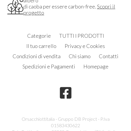
albero
di caoba per essere carbon-free.
Scopri il
progetto
Categorie
TUTTI I PRODOTTI
Il tuo carrello
Privacy e Cookies
Condizioni di vendita
Chi siamo
Contatti
Spedizioni e Pagamenti
Homepage
Orsacchiottitalia - Gruppo DB Project - P.Iva
01583430622