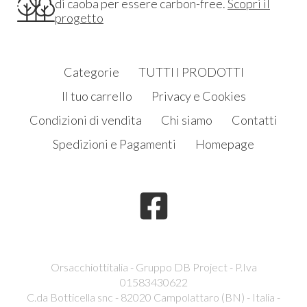
di caoba per essere carbon-free.
Scopri il
progetto
Categorie
TUTTI I PRODOTTI
Il tuo carrello
Privacy e Cookies
Condizioni di vendita
Chi siamo
Contatti
Spedizioni e Pagamenti
Homepage
Orsacchiottitalia - Gruppo DB Project - P.Iva
01583430622
C.da Botticella snc - 82020 Campolattaro (BN) - Italia -