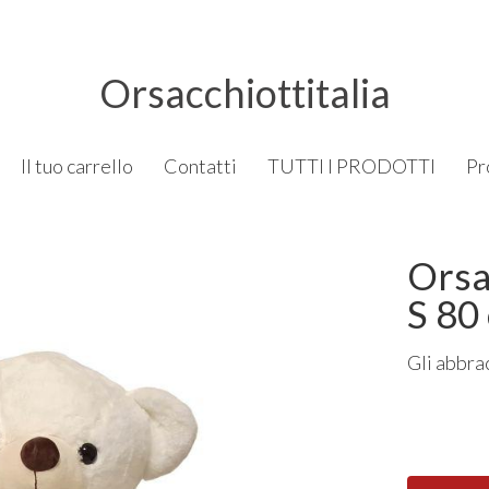
Orsacchiottitalia
Il tuo carrello
Contatti
TUTTI I PRODOTTI
Pr
Orsa
S 80
Gli abbrac