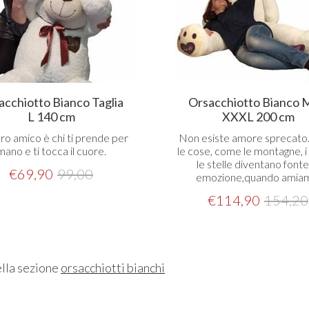
acchiotto Bianco Taglia
Orsacchiotto Bianco 
L 140 cm
XXXL 200 cm
ro amico è chi ti prende per
Non esiste amore sprecato.
mano e ti tocca il cuore.
le cose, come le montagne, i 
le stelle diventano fonte
€
69,90
99,00
emozione,quando amia
€
114,90
154,20
ella sezione
orsacchiotti bianchi