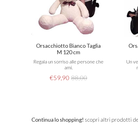
Orsacchiotto Bianco Taglia
Ors
M 120 cm
Regala un sorriso alle persone che
Un ve
ami.
€
59,90
88,00
Continua lo shopping!
scopri altri prodotti d