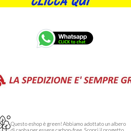
Questo eshop è green! Abbiamo adottato un albero
di caoba per essere carbon-free.
Scopri il progetto