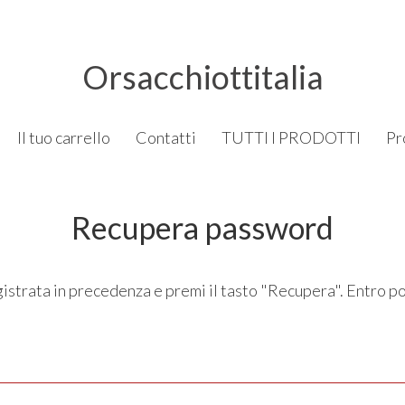
Orsacchiottitalia
Il tuo carrello
Contatti
TUTTI I PRODOTTI
Pr
Recupera password
 registrata in precedenza e premi il tasto "Recupera". Entro 